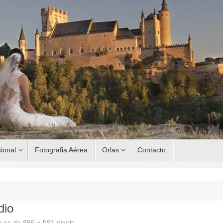
ional
Fotografia Aérea
Orlas
Contacto
dio
o es de
886 × 591
pixels