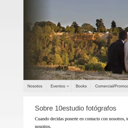
Saltar
al
contenido
Saltar
Nosotos
Eventos
Books
Comercial/Promoc
al
contenido
Sobre 10estudio fotógrafos
Cuando decidas ponerte en contacto con nosotros, t
nosotros.