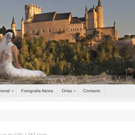
ional
Fotografia Aérea
Orlas
Contacto
o es de
1181 × 787
pixels