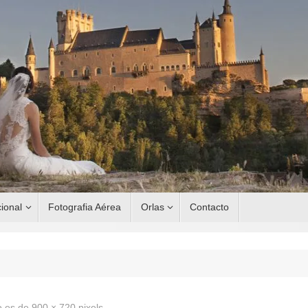
ional
Fotografia Aérea
Orlas
Contacto
o es de
900 × 720
pixels